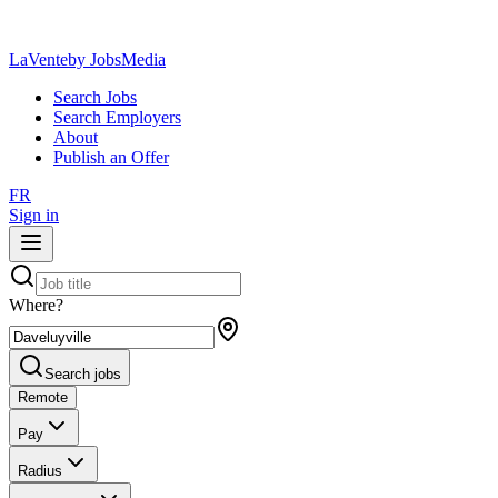
LaVente
by JobsMedia
Search Jobs
Search Employers
About
Publish an Offer
FR
Sign in
Where?
Search jobs
Remote
Pay
Radius