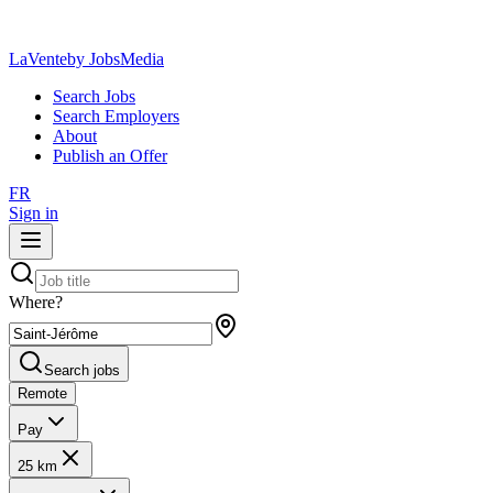
LaVente
by JobsMedia
Search Jobs
Search Employers
About
Publish an Offer
FR
Sign in
Where?
Search jobs
Remote
Pay
25 km