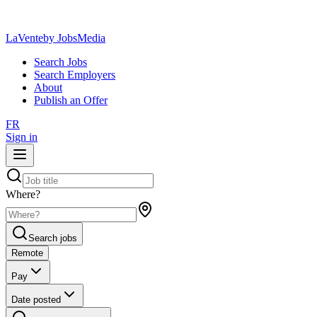
LaVente
by JobsMedia
Search Jobs
Search Employers
About
Publish an Offer
FR
Sign in
Where?
Search jobs
Remote
Pay
Date posted