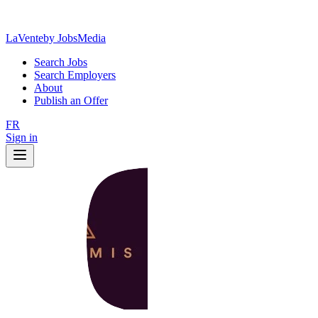
LaVente
by JobsMedia
Search Jobs
Search Employers
About
Publish an Offer
FR
Sign in