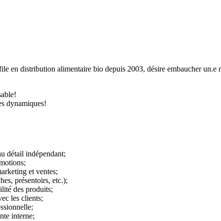
file en distribution alimentaire bio depuis 2003, désire embaucher un.e 
sable!
pes dynamiques!
 détail indépendant;
omotions;
arketing et ventes;
es, présentoirs, etc.);
lité des produits;
ec les clients;
ssionnelle;
nte interne;