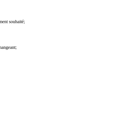
ment souhaité;
hangeant;