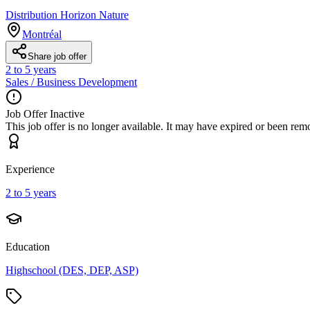
Distribution Horizon Nature
Montréal
Share job offer
2 to 5 years
Sales / Business Development
Job Offer Inactive
This job offer is no longer available. It may have expired or been re
Experience
2 to 5 years
Education
Highschool (DES, DEP, ASP)