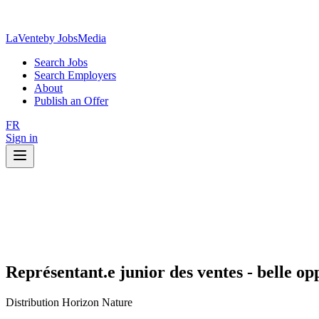
LaVente
by JobsMedia
Search Jobs
Search Employers
About
Publish an Offer
FR
Sign in
Représentant.e junior des ventes - belle op
Distribution Horizon Nature