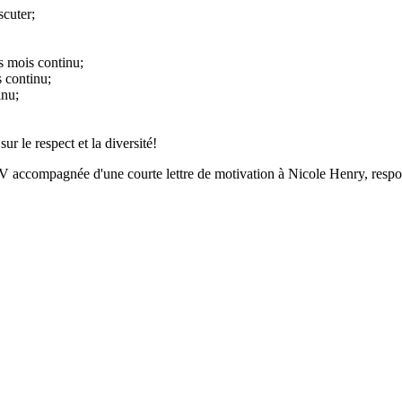
scuter;
s mois continu;
s continu;
inu;
ur le respect et la diversité!
n CV accompagnée d'une courte lettre de motivation à Nicole Henry, resp