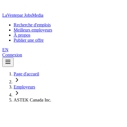
LaVente
par JobsMedia
Recherche d'emplois
Meilleurs employeurs
À propos
Publier une offre
EN
Connexion
Page d'accueil
Employeurs
ASTEK Canada Inc.