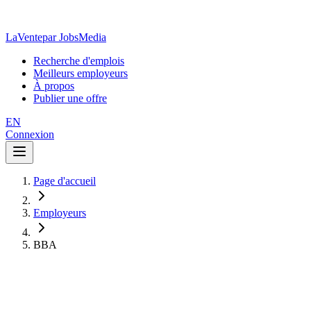
LaVente
par JobsMedia
Recherche d'emplois
Meilleurs employeurs
À propos
Publier une offre
EN
Connexion
Page d'accueil
Employeurs
BBA