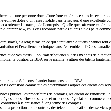
erchons une personne dotée d'une forte expérience dans le secteur pour 
hevronnée dotée d’un réseau solide dans le secteur, d’une excellente com
et à orienter la stratégie de l’entreprise. Quelle que soit votre expérienc
on d’entreprise –, vous êtes reconnue par vos clients et vos pairs comm
notre stratégie à long terme en ce qui a trait aux Solutions chantier tou
organisation et l’excellence technique dans l’ensemble de l’Ouest canadien
rience et de vos atouts, il pourrait déboucher sur des mandats de directi
nforcer la position de BBA sur le marché, à attirer des talents hauteme
r la pratique Solutions chantier haute tension de BBA
et les occasions commerciales déterminantes auprès des clients des servic
vices publics, les propriétaires de centrales, les clients de l’industrie, le
tratégies et des offres de service et mener des négociations commerciale
et contribuer à la croissance à long terme des comptes
de la protection et du contrôle, des télécommunications des services pub