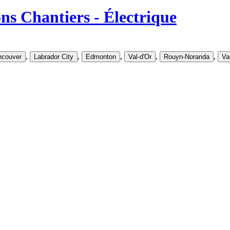
ons Chantiers - Électrique
,
,
,
,
,
ncouver
Labrador City
Edmonton
Val-d'Or
Rouyn-Noranda
Va