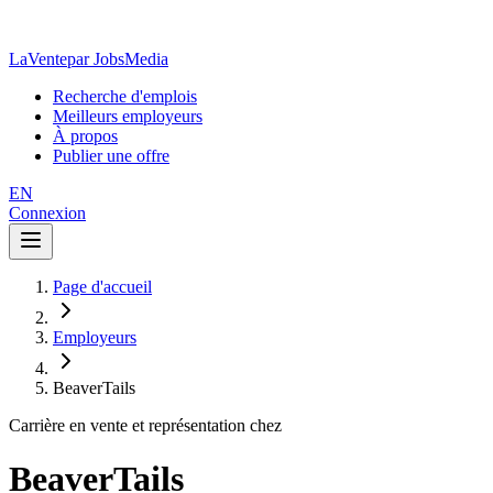
LaVente
par JobsMedia
Recherche d'emplois
Meilleurs employeurs
À propos
Publier une offre
EN
Connexion
Page d'accueil
Employeurs
BeaverTails
Carrière en vente et représentation chez
BeaverTails