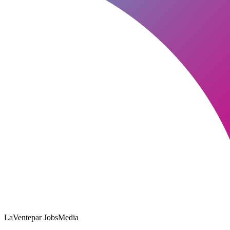
LaVente
par JobsMedia