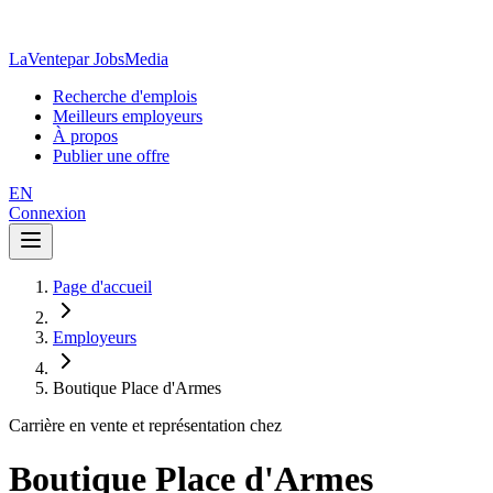
LaVente
par JobsMedia
Recherche d'emplois
Meilleurs employeurs
À propos
Publier une offre
EN
Connexion
Page d'accueil
Employeurs
Boutique Place d'Armes
Carrière en vente et représentation chez
Boutique Place d'Armes