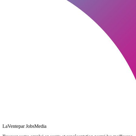
LaVente
par JobsMedia