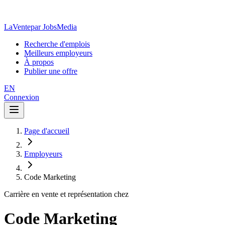
LaVente
par JobsMedia
Recherche d'emplois
Meilleurs employeurs
À propos
Publier une offre
EN
Connexion
Page d'accueil
Employeurs
Code Marketing
Carrière en vente et représentation chez
Code Marketing