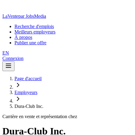
LaVente
par JobsMedia
Recherche d'emplois
Meilleurs employeurs
À propos
Publier une offre
EN
Connexion
Page d'accueil
Employeurs
Dura-Club Inc.
Carrière en vente et représentation chez
Dura-Club Inc.