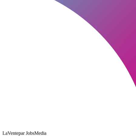
LaVente
par JobsMedia