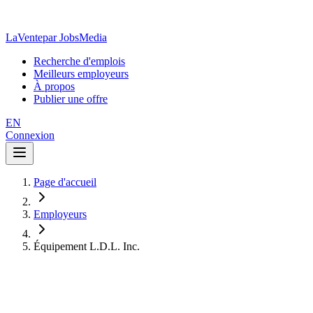
LaVente
par JobsMedia
Recherche d'emplois
Meilleurs employeurs
À propos
Publier une offre
EN
Connexion
Page d'accueil
Employeurs
Équipement L.D.L. Inc.