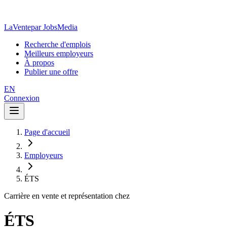
LaVente
par JobsMedia
Recherche d'emplois
Meilleurs employeurs
À propos
Publier une offre
EN
Connexion
Page d'accueil
Employeurs
ÉTS
Carrière en vente et représentation chez
ÉTS