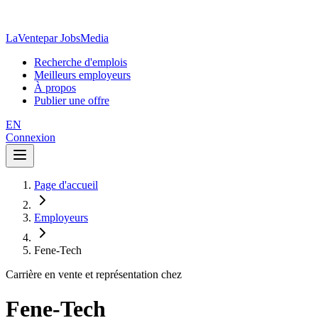
LaVente
par JobsMedia
Recherche d'emplois
Meilleurs employeurs
À propos
Publier une offre
EN
Connexion
Page d'accueil
Employeurs
Fene-Tech
Carrière en vente et représentation chez
Fene-Tech