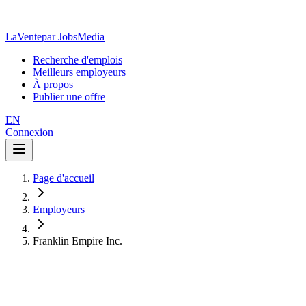
LaVente
par JobsMedia
Recherche d'emplois
Meilleurs employeurs
À propos
Publier une offre
EN
Connexion
Page d'accueil
Employeurs
Franklin Empire Inc.