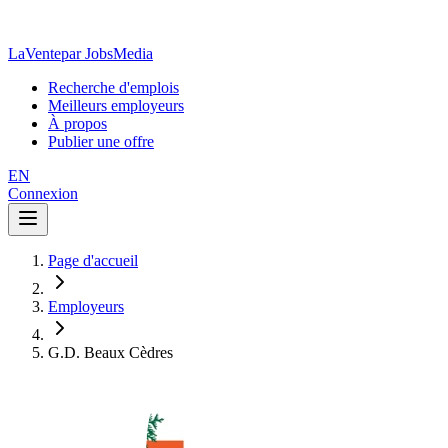
LaVente
par JobsMedia
Recherche d'emplois
Meilleurs employeurs
À propos
Publier une offre
EN
Connexion
Page d'accueil
Employeurs
G.D. Beaux Cèdres