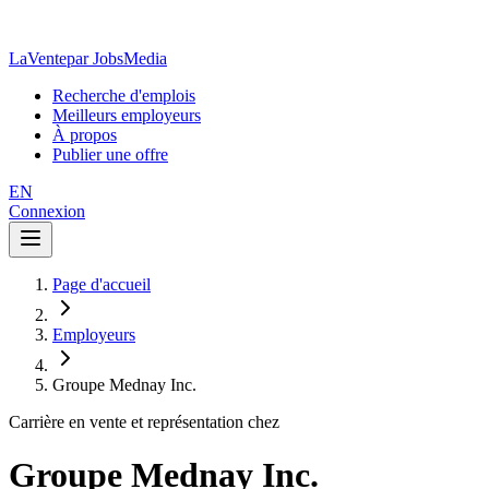
LaVente
par JobsMedia
Recherche d'emplois
Meilleurs employeurs
À propos
Publier une offre
EN
Connexion
Page d'accueil
Employeurs
Groupe Mednay Inc.
Carrière en vente et représentation chez
Groupe Mednay Inc.