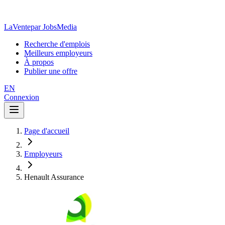
LaVente
par JobsMedia
Recherche d'emplois
Meilleurs employeurs
À propos
Publier une offre
EN
Connexion
Page d'accueil
Employeurs
Henault Assurance