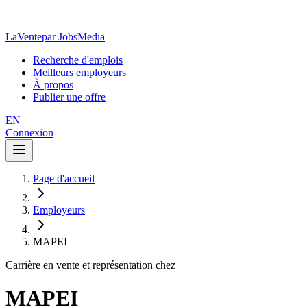
LaVente
par JobsMedia
Recherche d'emplois
Meilleurs employeurs
À propos
Publier une offre
EN
Connexion
Page d'accueil
Employeurs
MAPEI
Carrière en vente et représentation chez
MAPEI