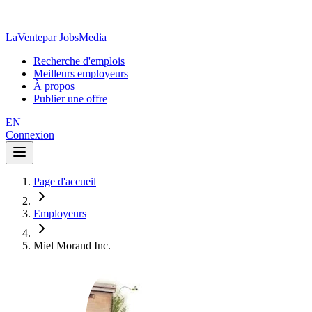
LaVente
par JobsMedia
Recherche d'emplois
Meilleurs employeurs
À propos
Publier une offre
EN
Connexion
Page d'accueil
Employeurs
Miel Morand Inc.