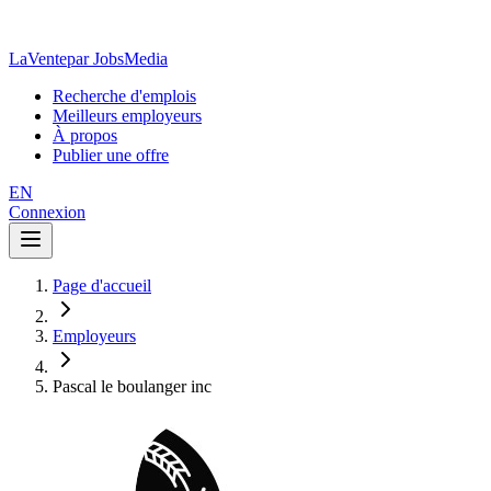
LaVente
par JobsMedia
Recherche d'emplois
Meilleurs employeurs
À propos
Publier une offre
EN
Connexion
Page d'accueil
Employeurs
Pascal le boulanger inc