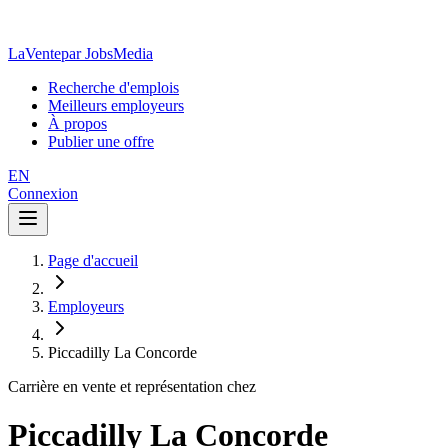
LaVente
par JobsMedia
Recherche d'emplois
Meilleurs employeurs
À propos
Publier une offre
EN
Connexion
Page d'accueil
Employeurs
Piccadilly La Concorde
Carrière en vente et représentation chez
Piccadilly La Concorde