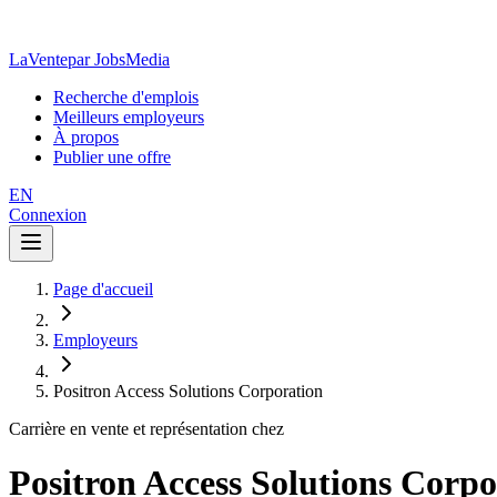
LaVente
par JobsMedia
Recherche d'emplois
Meilleurs employeurs
À propos
Publier une offre
EN
Connexion
Page d'accueil
Employeurs
Positron Access Solutions Corporation
Carrière en vente et représentation chez
Positron Access Solutions Corpo