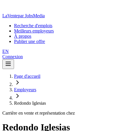
LaVente
par JobsMedia
Recherche d'emplois
Meilleurs employeurs
À propos
Publier une offre
EN
Connexion
Page d'accueil
Employeurs
Redondo Iglesias
Carrière en vente et représentation chez
Redondo Iglesias