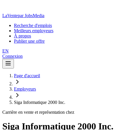
LaVente
par JobsMedia
Recherche d'emplois
Meilleurs employeurs
À propos
Publier une offre
EN
Connexion
Page d'accueil
Employeurs
Siga Informatique 2000 Inc.
Carrière en vente et représentation chez
Siga Informatique 2000 Inc.