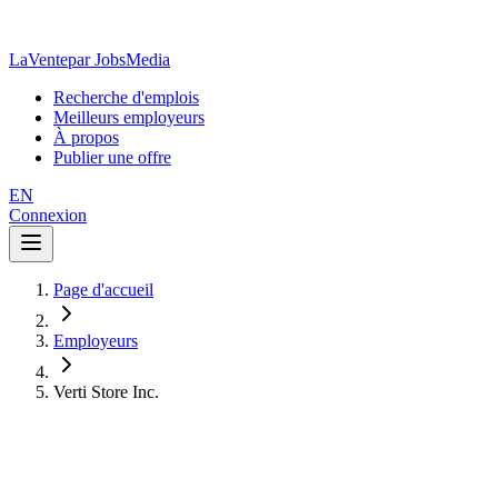
LaVente
par JobsMedia
Recherche d'emplois
Meilleurs employeurs
À propos
Publier une offre
EN
Connexion
Page d'accueil
Employeurs
Verti Store Inc.