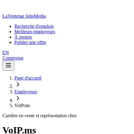
LaVente
par JobsMedia
Recherche d'emplois
Meilleurs employeurs
À propos
Publier une offre
EN
Connexion
Page d'accueil
Employeurs
VoIP.ms
Carrière en vente et représentation chez
VoIP.ms