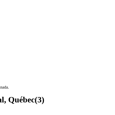
anada.
al, Québec
(
3
)