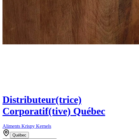
Distributeur(trice)
Corporatif(tive) Québec
Aliments Krispy Kernels
Québec