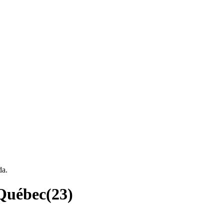
da.
 Québec
(
23
)