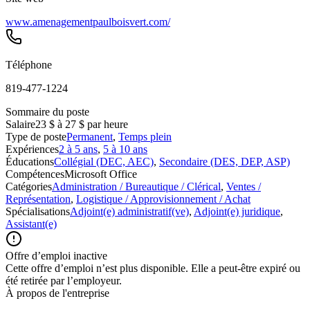
www.amenagementpaulboisvert.com/
Téléphone
819-477-1224
Sommaire du poste
Salaire
23 $ à 27 $ par heure
Type de poste
Permanent
,
Temps plein
Expériences
2 à 5 ans
,
5 à 10 ans
Éducations
Collégial (DEC, AEC)
,
Secondaire (DES, DEP, ASP)
Compétences
Microsoft Office
Catégories
Administration / Bureautique / Clérical
,
Ventes /
Représentation
,
Logistique / Approvisionnement / Achat
Spécialisations
Adjoint(e) administratif(ve)
,
Adjoint(e) juridique
,
Assistant(e)
Offre d’emploi inactive
Cette offre d’emploi n’est plus disponible. Elle a peut-être expiré ou
été retirée par l’employeur.
À propos de l'entreprise