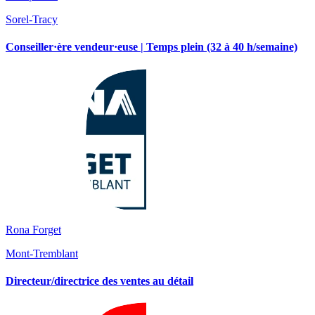
Sorel-Tracy
Conseiller·ère vendeur·euse | Temps plein (32 à 40 h/semaine)
Rona Forget
Mont-Tremblant
Directeur/directrice des ventes au détail