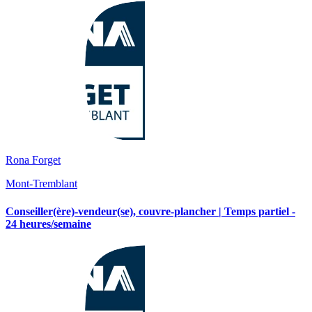
Rona Forget
Mont-Tremblant
Conseiller(ère)-vendeur(se), couvre-plancher | Temps partiel -
24 heures/semaine