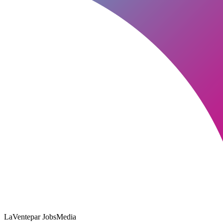
LaVente
par JobsMedia