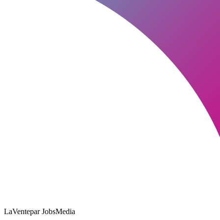
LaVente
par JobsMedia