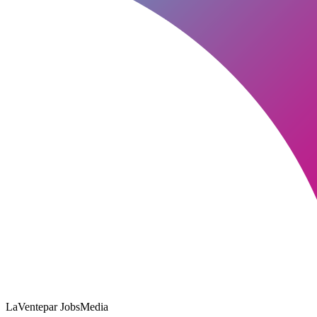
LaVente
par JobsMedia