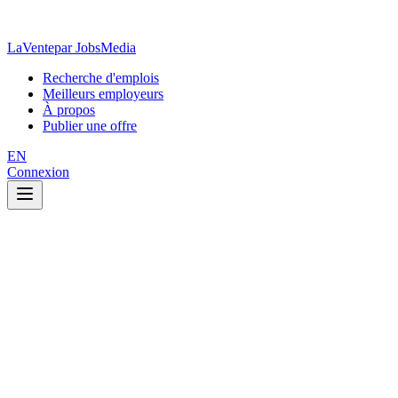
LaVente
par JobsMedia
Recherche d'emplois
Meilleurs employeurs
À propos
Publier une offre
EN
Connexion