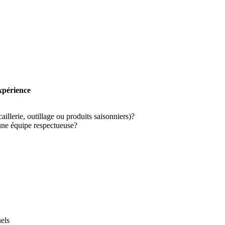
expérience
caillerie, outillage ou produits saisonniers)?
 une équipe respectueuse?
nels