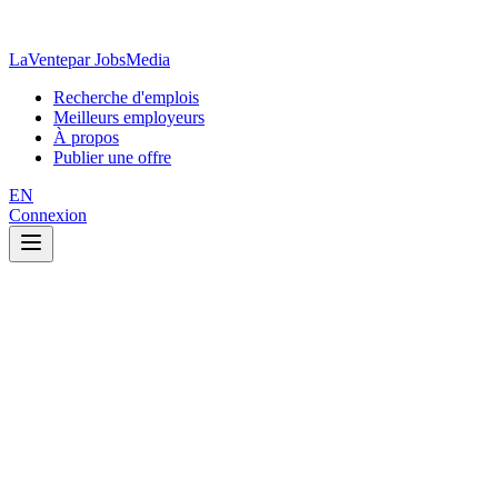
LaVente
par JobsMedia
Recherche d'emplois
Meilleurs employeurs
À propos
Publier une offre
EN
Connexion