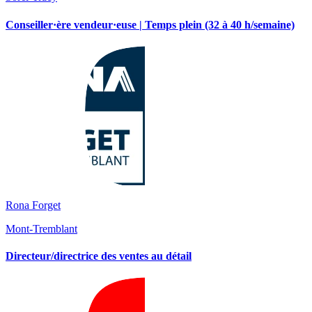
Conseiller·ère vendeur·euse | Temps plein (32 à 40 h/semaine)
Rona Forget
Mont-Tremblant
Directeur/directrice des ventes au détail