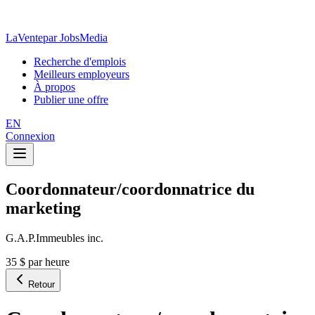
LaVente
par JobsMedia
Recherche d'emplois
Meilleurs employeurs
À propos
Publier une offre
EN
Connexion
Coordonnateur/coordonnatrice du
marketing
G.A.P.Immeubles inc.
35 $ par heure
Retour