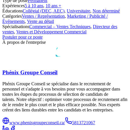
Type de poste
Permanent
Expériences
5 à 10 ans
,
10 ans +
Éducations
Collégial (DEC, AEC)
,
Universitaire
,
Non déterminé
Catégories
Ventes / Représentation
,
Marketing / Publicité /
Événements
,
Vente au détail
Spécialisations
Commercial – Ventes Techniques
,
Directeur des
ventes
,
Ventes et Développement Commercial
Postuler pour ce poste
À propos de l'entreprise
Phénix Groupe Conseil
Phénix Groupe Conseil se spécialise dans le recrutement de
personnel et s'adapte à vos besoins pour vous accompagner dans
toutes les étapes du processus de sélection de candidats de
talents. Notre objectif : optimiser votre processus de recrutement afin
de le rendre le plus court et le plus efficace possible. Nos experts
créent des liens durables entre les candidats et les entreprises.
www.phenixgroupeconseil.ca/
5813721067