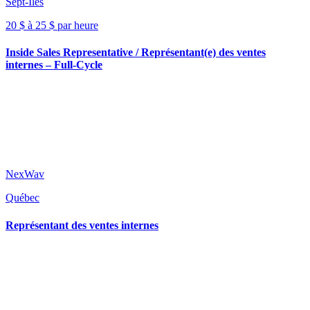
Sept-Îles
20 $ à 25 $ par heure
Inside Sales Representative / Représentant(e) des ventes
internes – Full-Cycle
NexWav
Québec
Représentant des ventes internes