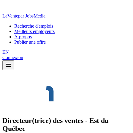
LaVente
par JobsMedia
Recherche d'emplois
Meilleurs employeurs
À propos
Publier une offre
EN
Connexion
Directeur(trice) des ventes - Est du
Québec