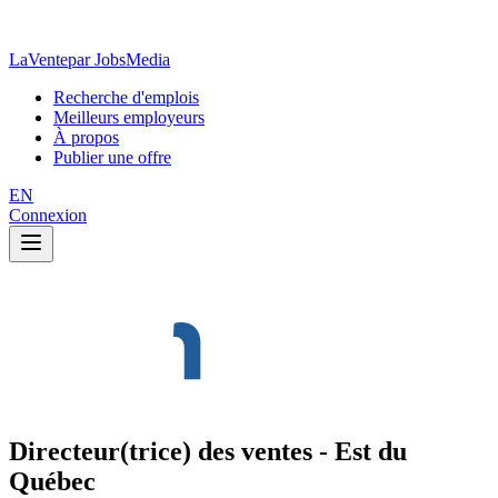
LaVente
par JobsMedia
Recherche d'emplois
Meilleurs employeurs
À propos
Publier une offre
EN
Connexion
Directeur(trice) des ventes - Est du
Québec