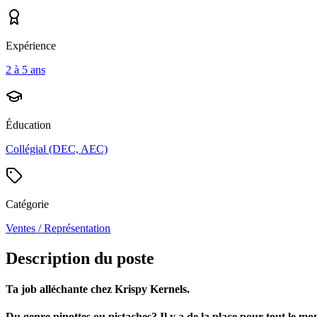
Expérience
2 à 5 ans
Éducation
Collégial (DEC, AEC)
Catégorie
Ventes / Représentation
Description du poste
Ta job alléchante chez Krispy Kernels.
Du genre pinottes ou pistaches? Il y a de la place pour tout le m