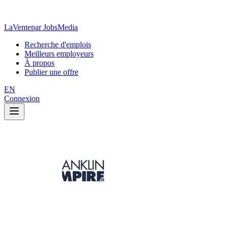
LaVente
par JobsMedia
Recherche d'emplois
Meilleurs employeurs
À propos
Publier une offre
EN
Connexion