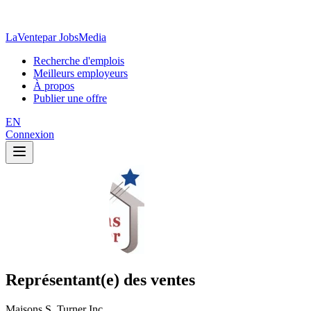
LaVente
par JobsMedia
Recherche d'emplois
Meilleurs employeurs
À propos
Publier une offre
EN
Connexion
Représentant(e) des ventes
Maisons S. Turner Inc.