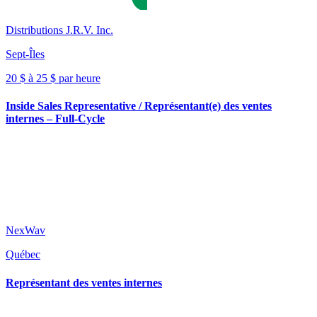
Distributions J.R.V. Inc.
Sept-Îles
20 $ à 25 $ par heure
Inside Sales Representative / Représentant(e) des ventes
internes – Full-Cycle
NexWav
Québec
Représentant des ventes internes