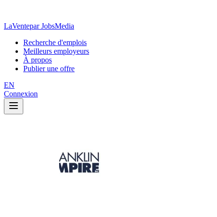
LaVente
par JobsMedia
Recherche d'emplois
Meilleurs employeurs
À propos
Publier une offre
EN
Connexion