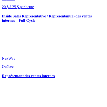
20 $ à 25 $ par heure
Inside Sales Representative / Représentant(e) des ventes
internes – Full-Cycle
NexWav
Québec
Représentant des ventes internes