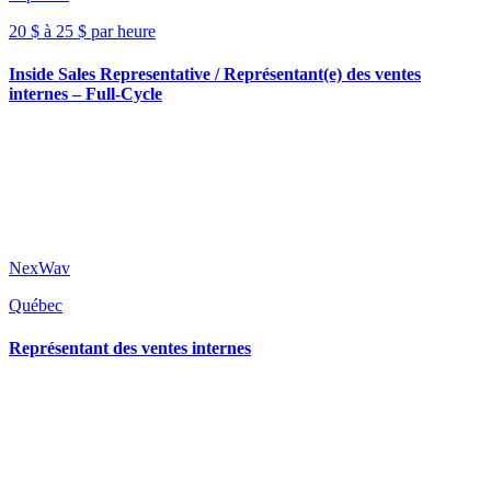
20 $ à 25 $ par heure
Inside Sales Representative / Représentant(e) des ventes
internes – Full-Cycle
NexWav
Québec
Représentant des ventes internes