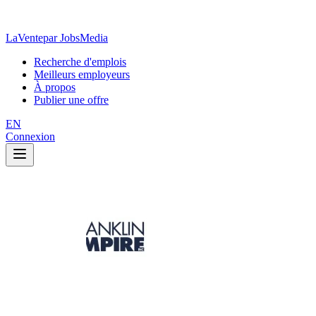
LaVente
par JobsMedia
Recherche d'emplois
Meilleurs employeurs
À propos
Publier une offre
EN
Connexion